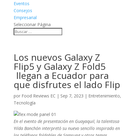
Eventos
Consejos
Empresarial
Seleccionar Página
Los nuevos Galaxy Z
Flip5 y Galaxy Z Fold5
llegan a Ecuador para
que disfrutes el lado Flip
por
Food Reviews EC
|
Sep 7, 2023
|
Entretenimiento
,
Tecnología
En el evento de presentación en Guayaquil, la talentosa
Yilda Ba
n
chón interpretó
su nuevo sencillo inspirado en
los teléfonos foldables de Samsung y otros temas