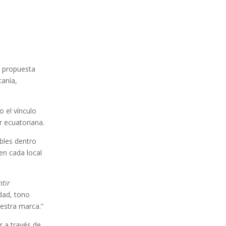
a propuesta
anía,
 el vínculo
r ecuatoriana.
bles dentro
en cada local
ntir
dad, tono
estra marca.”
r a través de