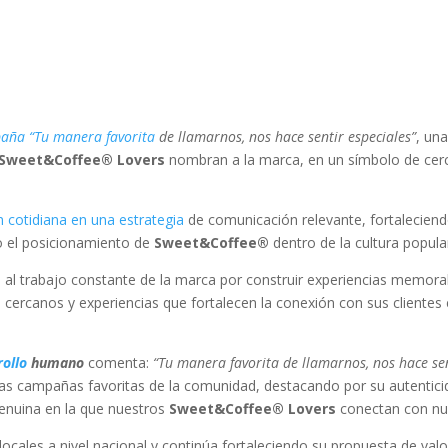
s
mpaña
“Tu manera favorita
de llamarnos, nos hace sentir especiales”
, un
Sweet&Coffee® Lovers
nombran a la marca, en un símbolo de cerc
 cotidiana en una estrategia
de comunicación relevante, fortaleciendo
o el posicionamiento de
Sweet&Coffee®
dentro de la cultura popula
al trabajo constante de la marca por construir experiencias memora
cercanos y experiencias que fortalecen la conexión con sus clientes 
rollo
humano
comenta:
“Tu manera favorita de llamarnos, nos hace se
 las campañas favoritas de la comunidad, destacando por su autentici
enuina en la que nuestros
Sweet&Coffee® Lovers
conectan con nu
ocales a nivel nacional y continúa fortaleciendo su propuesta de valo