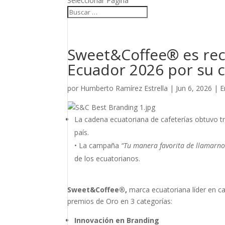
Seleccionar Página
Sweet&Coffee® es rec
Ecuador 2026 por su c
por
Humberto Ramírez Estrella
|
Jun 6, 2026
|
E
La cadena ecuatoriana de cafeterías obtuvo t
país.
• La campaña
“Tu manera favorita de llamarnos
de los ecuatorianos.
Sweet&Coffee®,
marca ecuatoriana líder en ca
premios de Oro en 3 categorías:
Innovación en Branding