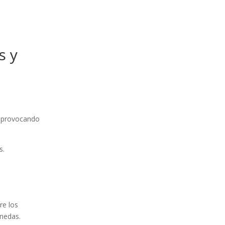
s y
, provocando
s.
re los
onedas.